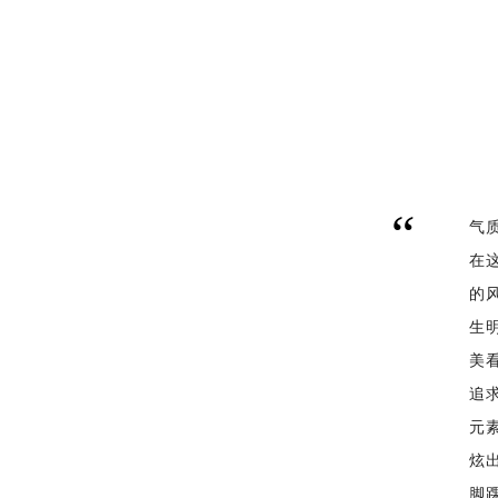
气
在
的
生
美
追
元
炫
脚