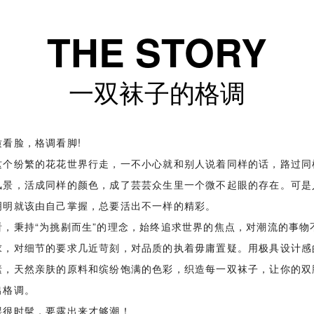
THE STORY
一双袜子的格调
质看脸，格调看脚!
这个纷繁的花花世界行走，一不小心就和别人说着同样的话，路过同
风景，活成同样的颜色，成了芸芸众生里一个微不起眼的存在。可是
明明就该由自己掌握，总要活出不一样的精彩。
看，秉持“为挑剔而生”的理念，始终追求世界的焦点，对潮流的事物
求，对细节的要求几近苛刻，对品质的执着毋庸置疑。用极具设计感
素，天然亲肤的原料和缤纷饱满的色彩，织造每一双袜子，让你的双
出格调。
踝很时髦，要露出来才够潮！